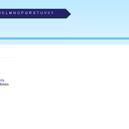
da
efones