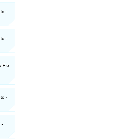
to -
to -
o Rio
to -
 -