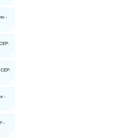
to -
 CEP:
- CEP:
s -
P -