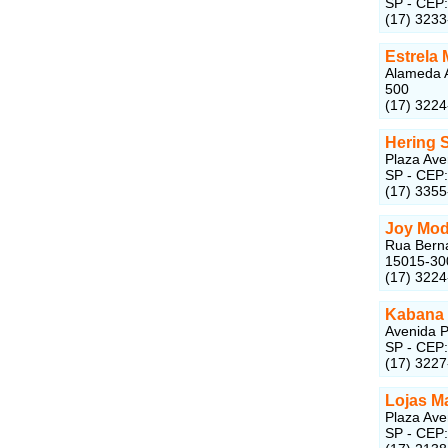
SP - CEP
(17) 323
Estrela
Alameda A
500
(17) 322
Hering 
Plaza Ave
SP - CEP
(17) 335
Joy Mo
Rua Berna
15015-30
(17) 322
Kabana
Avenida P
SP - CEP
(17) 322
Lojas M
Plaza Ave
SP - CEP