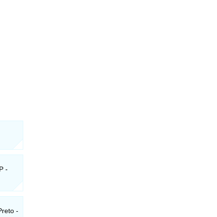
P -
reto -