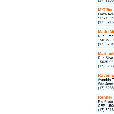
(17) 213
M.Office
Plaza Ave
SP - CEP
(17) 321
Madri M
Rua Omar 
15013-26
(17) 323
Martine
Rua Silva
15025-06
(17) 323
Ravenna
Avenida T
São José 
(17) 323
Renner
Rio Preto
CEP: 150
(17) 321