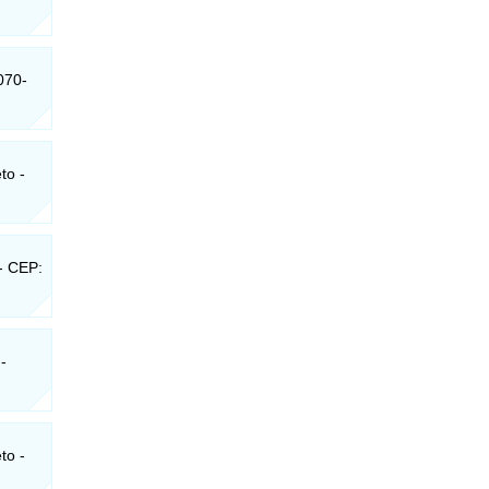
070-
to -
- CEP:
-
to -