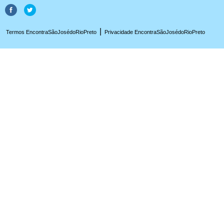
|
Termos EncontraSãoJosédoRioPreto
Privacidade EncontraSãoJosédoRioPreto