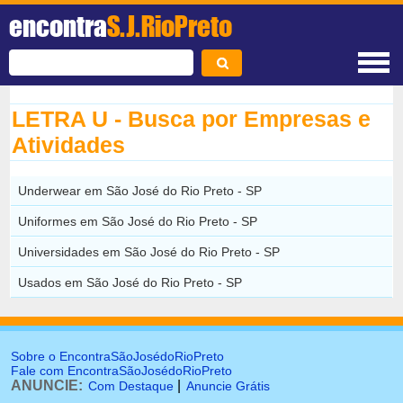
encontra
S.J.RioPreto
LETRA U - Busca por Empresas e
Atividades
Underwear em São José do Rio Preto - SP
Uniformes em São José do Rio Preto - SP
Universidades em São José do Rio Preto - SP
Usados em São José do Rio Preto - SP
Sobre o EncontraSãoJosédoRioPreto
Fale com EncontraSãoJosédoRioPreto
ANUNCIE:
|
Com Destaque
Anuncie Grátis