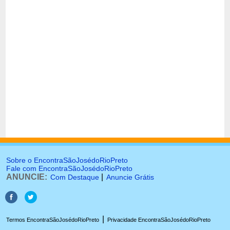
Sobre o EncontraSãoJosédoRioPreto
Fale com EncontraSãoJosédoRioPreto
ANUNCIE:
|
Com Destaque
Anuncie Grátis
|
Termos EncontraSãoJosédoRioPreto
Privacidade EncontraSãoJosédoRioPreto