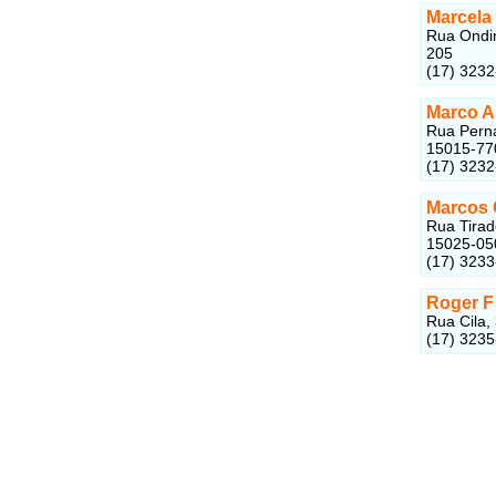
Marcela
Rua Ondin
205
(17) 323
Marco A
Rua Perna
15015-77
(17) 323
Marcos 
Rua Tirad
15025-05
(17) 323
Roger F
Rua Cila,
(17) 323