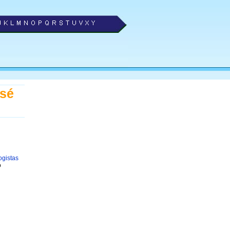
osé
ogistas
o