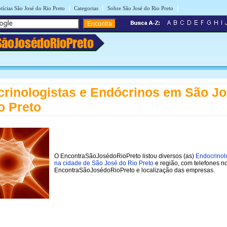
|
|
|
tícias São José do Rio Preto
Categorias
Sobre São José do Rio Preto
SãoJosédoRioPreto
rinologistas e Endócrinos em São J
o Preto
O EncontraSãoJosédoRioPreto listou diversos (as)
Endocrinol
na cidade de São José do Rio Preto
e região, com telefones n
EncontraSãoJosédoRioPreto e localização das empresas.