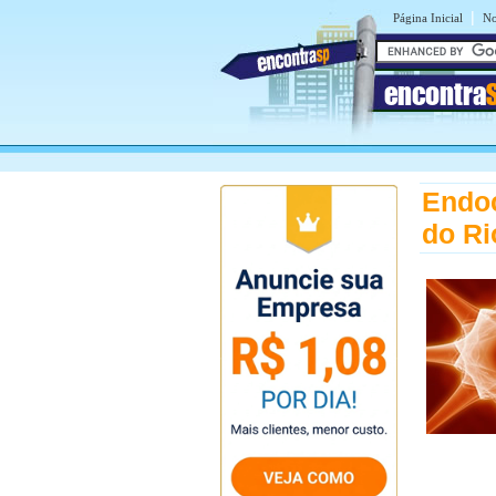
|
Página Inicial
No
encontra
Endoc
do Ri