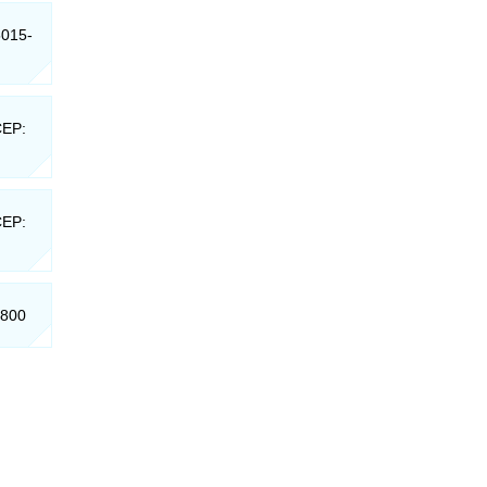
5015-
CEP:
CEP:
-800