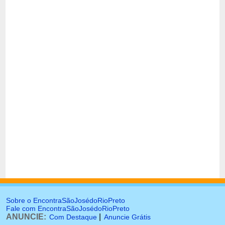
Sobre o EncontraSãoJosédoRioPreto
Fale com EncontraSãoJosédoRioPreto
ANUNCIE:
|
Com Destaque
Anuncie Grátis