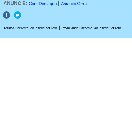
ANUNCIE:
|
Com Destaque
Anuncie Grátis
|
Termos EncontraSãoJosédoRioPreto
Privacidade EncontraSãoJosédoRioPreto